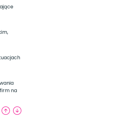
lające
kim,
tuacjach
owania
firm na