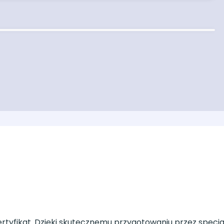
ertyfikat. Dzięki skutecznemu przygotowaniu przez specja