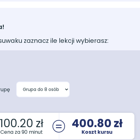
a!
uwaku zaznacz ile lekcji wybierasz:
rupę
100.20
zł
400.80
zł
Cena za 90 minut
Koszt kursu