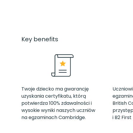
Key benefits
Twoje dziecko ma gwarancję
Uczniow
uzyskania certyfikatu, którą
egzamina
potwierdza 100% zdawalności i
British 
wysokie wyniki naszych uczniów
przystęp
na egzaminach Cambridge.
i B2 Firs