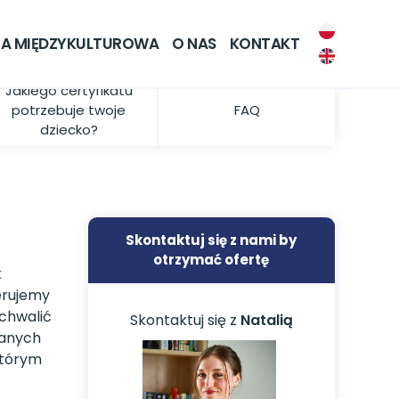
A MIĘDZYKULTUROWA
O NAS
KONTAKT
Jakiego certyfikatu
potrzebuje twoje
FAQ
dziecko?
Skontaktuj się z nami by
otrzymać ofertę
k
ierujemy
ochwalić
Skontaktuj się z
Natalią
wanych
którym