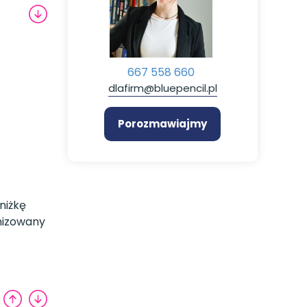
667 558 660
dlafirm@bluepencil.pl
Porozmawiajmy
niżkę
nizowany