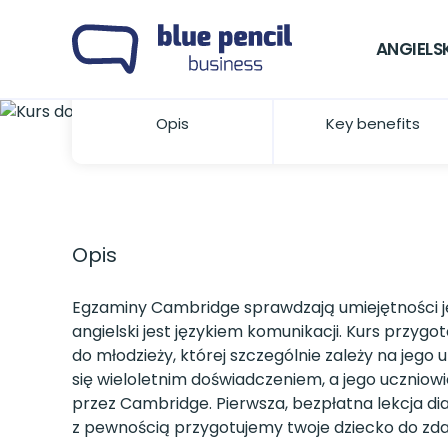
Certyfikat, który otwiera 
ANGIELS
Twoje dziecko chce studiować za gran
certyfikatu potwierdzającego umieję
Opis
Key benefits
Blue Pencil Bemowo skutecznie przyg
syna do egzaminów PET, FCE, CAE i C
poziomie!
Opis
Egzaminy Cambridge sprawdzają umiejętności ję
angielski jest językiem komunikacji. Kurs przygo
do młodzieży, której szczególnie zależy na jego
się wieloletnim doświadczeniem, a jego ucznio
przez Cambridge. Pierwsza, bezpłatna lekcja 
z pewnością przygotujemy twoje dziecko do zda