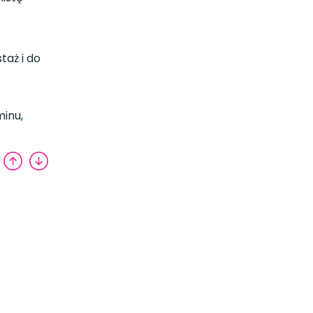
taż i do
inu,