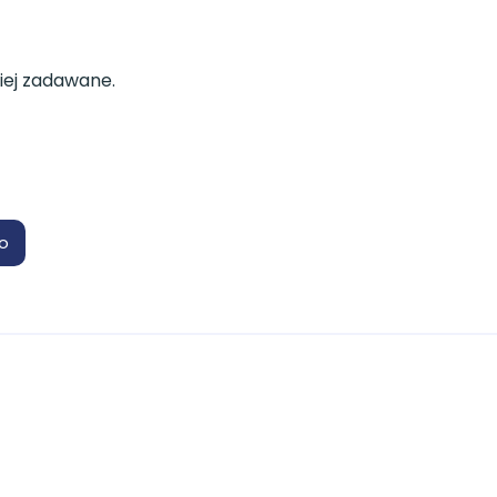
iej zadawane.
o