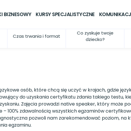
wiele drzwi
KI BIZNESOWY
KURSY SPECJALISTYCZNE
KOMUNIKACJ
icą i potrzebuje
tności językowe? W
Co zyskuje twoje
Czas trwania i format
dziecko?
otujemy twoją córkę i
PE, na każdym
zykowe osób, które chcą się uczyć w krajach, gdzie języ
towujący do uzyskania certyfikatu zdania takiego testu, k
 uzyskaniu. Zajęcia prowadzi native speaker, który może p
wie – 100% zdawalnością wszystkich egzaminów certyfiko
diagnostyczna pozwoli nam zarekomendować poziom, na 
nia egzaminu.