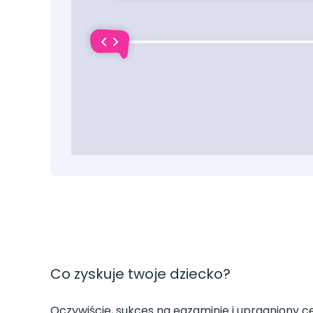
Co zyskuje twoje dziecko?
Oczywiście, sukces na egzaminie i upragniony c